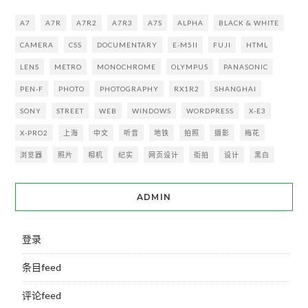
A7
A7R
A7R2
A7R3
A7S
ALPHA
BLACK & WHITE
CAMERA
CSS
DOCUMENTARY
E-M5II
FUJI
HTML
LENS
METRO
MONOCHROME
OLYMPUS
PANASONIC
PEN-F
PHOTO
PHOTOGRAPHY
RX1R2
SHANGHAI
SONY
STREET
WEB
WINDOWS
WORDPRESS
X-E3
X-PRO2
上海
中文
听音
地铁
拍照
摄影
梅花
浏览器
照片
相机
纪实
网页设计
街拍
设计
黑白
ADMIN
登录
条目feed
评论feed