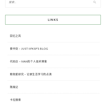
LINKS
回忆之风
葵中剑 – JUST IIFKSP’S BLOG
代码日 – IVAN的个人技术博客
鲍勃爱研究 – 记录生活学习的点滴
随風记
卡拉搜索