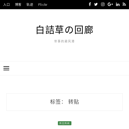
Skip
入口
博客
轨迹
Flickr
to
content
白詰草の回廊
世事的避风港
标签：
转贴
所见所闻