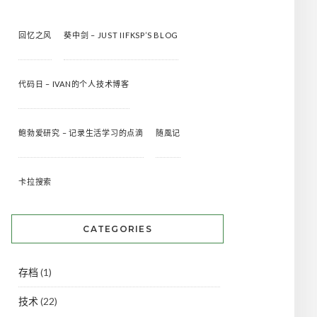
回忆之风
葵中剑 – JUST IIFKSP’S BLOG
代码日 – IVAN的个人技术博客
鲍勃爱研究 – 记录生活学习的点滴
随風记
卡拉搜索
CATEGORIES
存档
(1)
技术
(22)