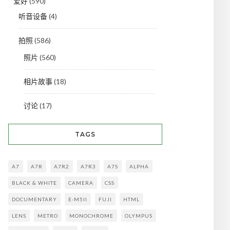
爱好
(590)
听音设备
(4)
拍照
(586)
照片
(560)
相片故事
(18)
讨论
(17)
TAGS
A7
A7R
A7R2
A7R3
A7S
ALPHA
BLACK & WHITE
CAMERA
CSS
DOCUMENTARY
E-M5II
FUJI
HTML
LENS
METRO
MONOCHROME
OLYMPUS