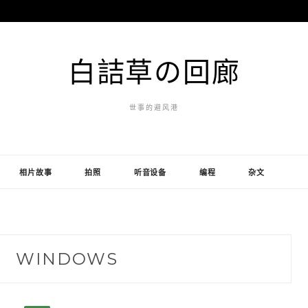
白詰草の回廊
世事的避风港
相片故事
拍照
听音设备
编程
杂文
：
WINDOWS