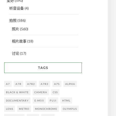
爱好
(590)
听音设备
(4)
拍照
(586)
照片
(560)
相片故事
(18)
讨论
(17)
TAGS
A7
A7R
A7R2
A7R3
A7S
ALPHA
BLACK & WHITE
CAMERA
CSS
DOCUMENTARY
E-M5II
FUJI
HTML
LENS
METRO
MONOCHROME
OLYMPUS