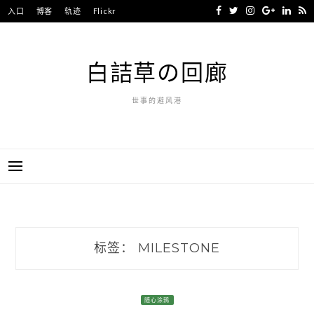
Skip
入口
博客
轨迹
Flickr
to
content
白詰草の回廊
世事的避风港
标签：
MILESTONE
随心涂鸦