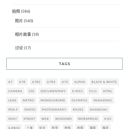
拍照
(586)
照片
(560)
相片故事
(18)
讨论
(17)
TAGS
A7
A7R
A7R2
A7R3
A7S
ALPHA
BLACK & WHITE
CAMERA
CSS
DOCUMENTARY
E-M5II
FUJI
HTML
LENS
METRO
MONOCHROME
OLYMPUS
PANASONIC
PEN-F
PHOTO
PHOTOGRAPHY
RX1R2
SHANGHAI
SONY
STREET
WEB
WINDOWS
WORDPRESS
X-E3
X-PRO2
上海
中文
听音
地铁
拍照
摄影
梅花