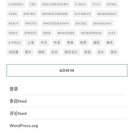
CAMERA
CSS
DOCUMENTARY
E-M5II
FUJI
HTML
LENS
METRO
MONOCHROME
OLYMPUS
PANASONIC
PEN-F
PHOTO
PHOTOGRAPHY
RX1R2
SHANGHAI
SONY
STREET
WEB
WINDOWS
WORDPRESS
X-E3
X-PRO2
上海
中文
听音
地铁
拍照
摄影
梅花
浏览器
照片
相机
纪实
网页设计
街拍
设计
黑白
ADMIN
登录
条目feed
评论feed
WordPress.org