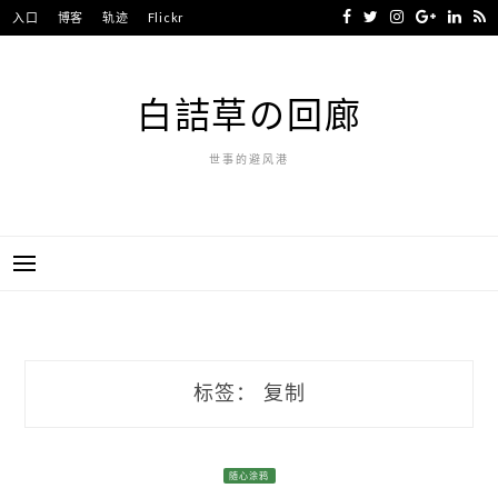
Skip
入口
博客
轨迹
Flickr
to
content
白詰草の回廊
世事的避风港
标签：
复制
随心涂鸦