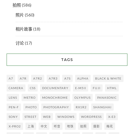
拍照
(586)
照片
(560)
相片故事
(18)
讨论
(17)
TAGS
A7
A7R
A7R2
A7R3
A7S
ALPHA
BLACK & WHITE
CAMERA
CSS
DOCUMENTARY
E-M5II
FUJI
HTML
LENS
METRO
MONOCHROME
OLYMPUS
PANASONIC
PEN-F
PHOTO
PHOTOGRAPHY
RX1R2
SHANGHAI
SONY
STREET
WEB
WINDOWS
WORDPRESS
X-E3
X-PRO2
上海
中文
听音
地铁
拍照
摄影
梅花