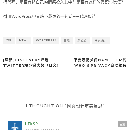
行代码，是否有将自己的情感投入其中？是否有这样的意识与觉悟？
引用WordPress中文站下载页的一句话——代码如诗。
CSS
HTML
WORDPRESS
主题
浏览器
网页设计
[转贴]DISCOVERY评选
不要忘记关闭NAME.COM的
文
TWITTER短小说大奖（日文）
WHOIS PRIVACY自动续费
章
导
航
1 THOUGHT ON “网页设计审美反思”
IIFKSP
回复