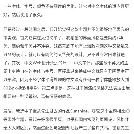
一些字体、字号、颜色还有图片的优化，让它对中文字体的适应性更
好，然后使用了很久。
但是经过一段时间之后，我开始觉得这款主题并不能很好地代表我的
审美观，首先它实在太过简单了，我希望的界面风格是要简约+华
美，简约和华美并不冲突，既然天底下能有上海政府网这种又繁乱又
丑陋的设计，就可以有既简约又华美的设计，只不过非常困难就是
了。其次，中文Web设计永远的痛——中文字体，那些基于英文的主
题上变换自在的字体与字号，直接拿过来换成中文就只有丑陋两字可
以形容，因为不经字体平滑处理的中文没有任何一种字体能够放大到
30多px却保持平滑。第三点则是，这种过于简洁的风格无法表达出我
想要的一种温馨的、富有情感的效果。
最后，我选中了崔凯先生过去的作品Sunshine，尽管这个主题相比jQ
等国外主题，看起来好像很平庸，似乎和国内常见的页面设计风格并
无太大的区别，然而这配色与配图却让我产生了些许共鸣。崔凯先生