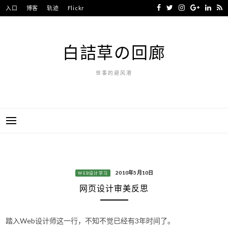
Skip
入口
博客
轨迹
Flickr
to
content
白詰草の回廊
世事的避风港
2010年5月10日
WEB设计学习
网页设计审美反思
踏入Web设计师这一行，不知不觉已经有3年时间了。