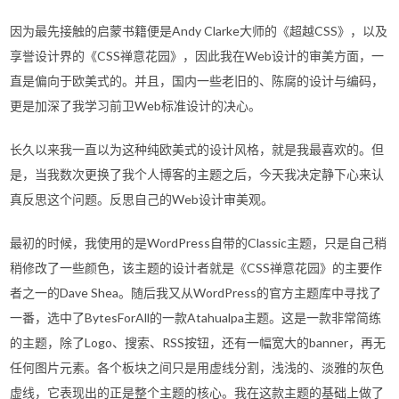
因为最先接触的启蒙书籍便是Andy Clarke大师的《超越CSS》，以及
享誉设计界的《CSS禅意花园》，因此我在Web设计的审美方面，一
直是偏向于欧美式的。并且，国内一些老旧的、陈腐的设计与编码，
更是加深了我学习前卫Web标准设计的决心。
长久以来我一直以为这种纯欧美式的设计风格，就是我最喜欢的。但
是，当我数次更换了我个人博客的主题之后，今天我决定静下心来认
真反思这个问题。反思自己的Web设计审美观。
最初的时候，我使用的是WordPress自带的Classic主题，只是自己稍
稍修改了一些颜色，该主题的设计者就是《CSS禅意花园》的主要作
者之一的Dave Shea。随后我又从WordPress的官方主题库中寻找了
一番，选中了BytesForAll的一款Atahualpa主题。这是一款非常简练
的主题，除了Logo、搜索、RSS按钮，还有一幅宽大的banner，再无
任何图片元素。各个板块之间只是用虚线分割，浅浅的、淡雅的灰色
虚线，它表现出的正是整个主题的核心。我在这款主题的基础上做了