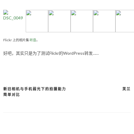
Flickr 上的相片集
听音
。
好吧，其实只是为了测试Flickr的WordPress转发……
新旧相机与手机弱光下的拍摄能力
芙兰
文
简单对比
章
导
航