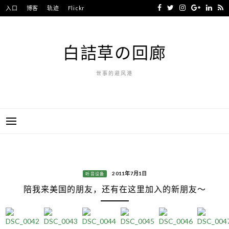
Skip
入口
博客
轨迹
Flickr
to
content
白詰草の回廊
世事的避风港
2011年7月1日
听音设备
陪我来美国的朋友，还有在这里加入的新朋友～