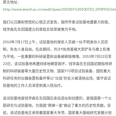
原文地址：
http://www.imech.ac.cn/xwdt/tpxw/201007/t20100723_2909933.ht
我们以沉痛和愤怒的心情正式宣告，我所怀柔试验基地遭暴力拆毁，
钱学森先生回国建立的首批实验室被夷为平地。
2010年7月17日上午，试验基地的保安人员被一伙不明身份人员控
制，失去人身自由。在此期间，共计9处房屋被大型铲车与推土机夷
为平地，一批重要的科研装置和设备被砸毁掩埋。2010年7月22日至
23日，该试验基地再遭持续地肆意毁坏，钱学森先生回国初期指导研
制的科研装备等大量历史性文物、国家973项目试验装备、国防重大
科研任务的仪器装置和备件等以“垃圾”的名义被清除出场，值守该试
验基地的工作人员深受刺激入院治疗。
该试验基地是钱学森先生回国后亲自选址和创建的，是我国第一个火
箭研究与试验基地，为我国“两弹一星”做出了重大的历史性贡献。目
前，该试验基地正承担着国家重大专项、国家重大基础研究发展计划