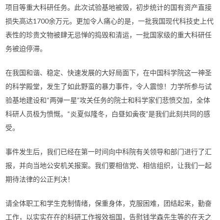
项目等重大科研任务。此次试验基地被毁，初步统计的国有资产直接
损失高达1700余万元。更加令人痛心的是，一批我国现代科技史上代
表性的珍贵文物被肆无忌惮的捣毁和清运，一批国家级的重大科研任
务被迫停滞。
在我国和谐、稳定、快速发展的大好局面下，在中国科学院这一神圣
的科学殿堂，发生了如此野蛮的暴力事件，令人震惊！力学所参与试
验基地建设和“两弹一星”攻关任务的院士和科学家们悲愤交加，全体
科研人员极为愤慨。“炎夏似隆冬，白昼如夤夜”是我们此刻共同的感
受。
事件发生后，我们已经在第一时间向中科院有关领导和部门进行了汇
报，并向当地公安机关报案。我们要相信党、相信组织，让我们一起
期待法律的公正判决！
请全体职工和学生克制情绪，保重身体，克服困难，团结起来，勤奋
工作，以实实在在的科研工作报效祖国，告慰钱学森先生等的在天之