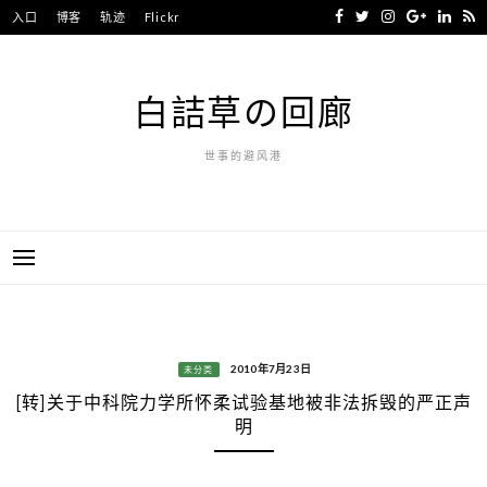
Skip
入口
博客
轨迹
Flickr
to
content
白詰草の回廊
世事的避风港
2010年7月23日
未分类
[转]关于中科院力学所怀柔试验基地被非法拆毁的严正声
明