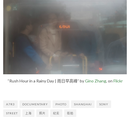
“Rush Hour in a Rainy Day | 雨日早高峰” by
Gino Zhang
, on
Flickr
A7R3
DOCUMENTARY
PHOTO
SHANGHAI
SONY
STREET
上海
照片
纪实
街拍