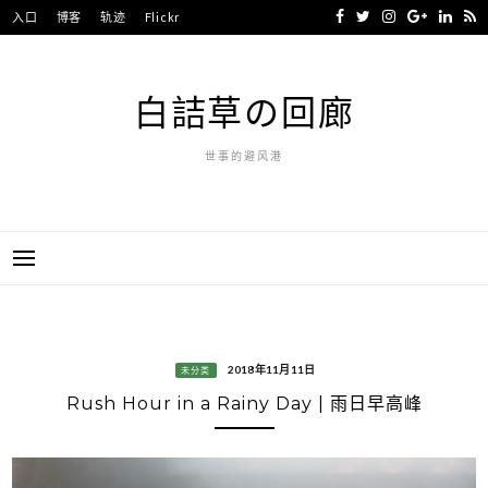
Skip
入口
博客
轨迹
Flickr
to
content
白詰草の回廊
世事的避风港
2018年11月11日
未分类
Rush Hour in a Rainy Day | 雨日早高峰