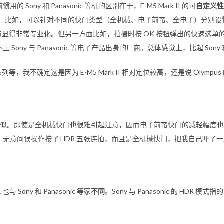
Sony 和 Panasonic 等机的区别在于，
E-M5 Mark II
的可
自定义性
轮功能；比如，可以针对不同的快门类型（全机械、电子前帘、全电子）分别
能点显得非常专业化。但另一方面比如，拍摄时按 OK 按钮弹出的快速选
 与 Panasonic 等电子产品出身的厂商。总体感觉上，比起 Sony 和 P
系列等，我不确定这是因为
E-M5 Mark II
相对定位较高，还是说 Olympu
似。即使是全机械快门也很难引起注意，因而电子前帘快门的减轻幅度也就
无意间误操作按了 HDR 五张连拍，而且是全机械快门，把我自己吓了
 也与 Sony 和 Panasonic 等家
不同
。Sony 与 Panasonic 的 HDR