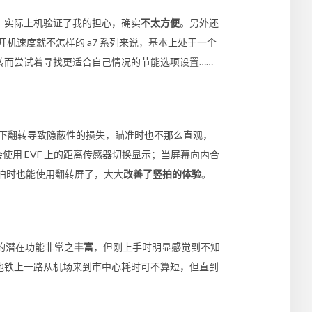
。实际上机验证了我的担心，确实
不太方便
。另外还
开机速度就不怎样的
a7
系列来说，基本上处于一个
转而尝试着寻找更适合自己情况的节能选项设置……
下翻转导致隐蔽性的损失，瞄准时也不那么直观，
用 EVF 上的距离传感器切换显示；当屏幕向内合
竖拍时也能使用翻转屏了，大大
改善了竖拍的体验
。
的潜在功能非常之
丰富
，但刚上手时明显感觉到不知
地铁上一路从机场来到市中心耗时可不算短，但直到