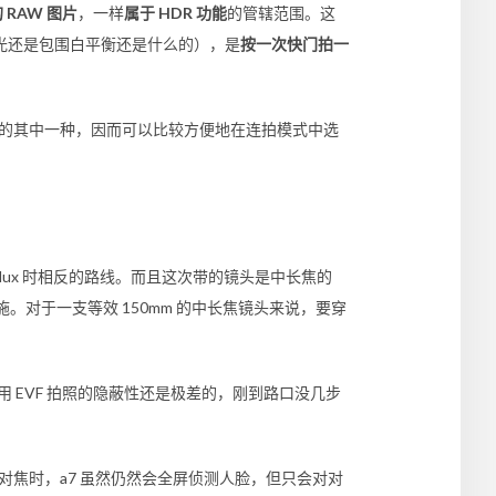
RAW 图片
，一样
属于 HDR 功能
的管辖范围。这
光还是包围白平衡还是什么的），是
按一次快门拍一
作为连拍模式的其中一种，因而可以比较方便地在连拍模式中选
lux
时相反的路线。而且这次带的镜头是中长焦的
对于一支等效 150mm 的中长焦镜头来说，要穿
 EVF 拍照的隐蔽性还是极差的，刚到路口没几步
对焦时，
a7
虽然仍然会全屏侦测人脸，但只会对对