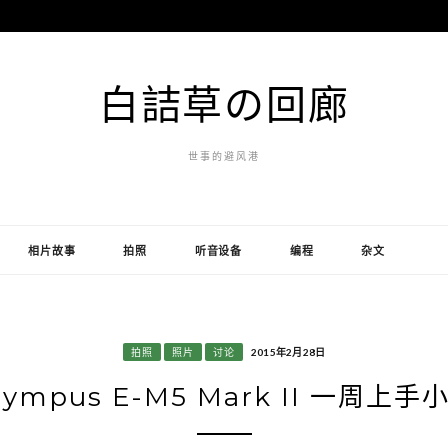
白詰草の回廊
世事的避风港
相片故事
拍照
听音设备
编程
杂文
拍照
照片
讨论
2015年2月28日
lympus E-M5 Mark II 一周上手