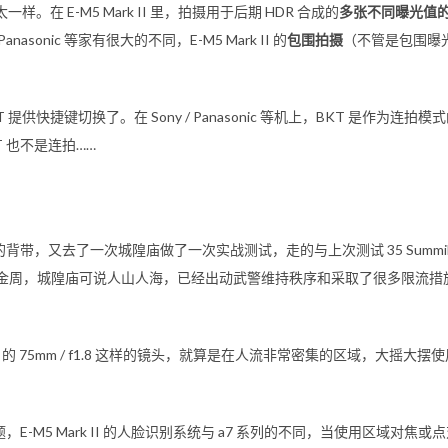
不太一样。在
E-M5 Mark II
里，拍摄用于后期 HDR 合成的
多张不同曝光值的 
Panasonic 等家有很大的不同，
E-M5 Mark II
的
包围拍摄
（不管是包围曝
BKT 提供快捷键切换了。在 Sony / Panasonic 等机上，BKT 是
T 也不是连拍……
的背带，又去了一次城隍庙做了一次实战测试，走的与上次测试
35 Summi
周，城隍庙可说人山人海，已经出动武警维持秩序和采取了很多限流措施。
 的
75mm / f1.8
这样的镜头，就算是在人流非常密集的区域，大摇大摆使用
题，
E-M5 Mark II
的人脸识别系统与
a7
系列的不同，当使用区域对焦或点