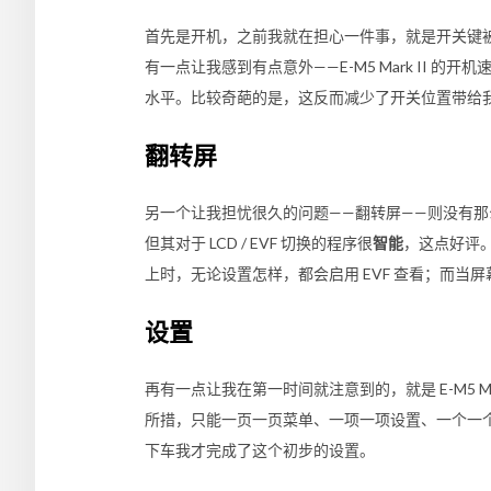
首先是开机，之前我就在担心一件事，就是开关键
有一点让我感到有点意外——
E-M5 Mark II
的开机速
水平。比较奇葩的是，这反而减少了开关位置带给
翻转屏
另一个让我担忧很久的问题——翻转屏——则没有那
但其对于 LCD / EVF 切换的程序很
智能
，这点好评
上时，无论设置怎样，都会启用 EVF 查看；而
设置
再有一点让我在第一时间就注意到的，就是
E-M5 Ma
所措，只能一页一页菜单、一项一项设置、一个一
下车我才完成了这个初步的设置。