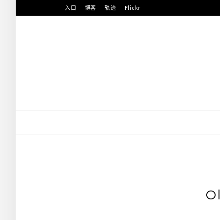
Skip
入口
博客
轨迹
Flickr
to
content
O