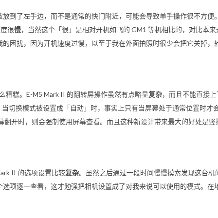
被放到了左手边，而不是通常的快门附近，可能会导致单手操作很不方便
度很
慢
，当然这个「很」是相对开机如飞的
GM1
等机相比的，对比本来
我的困扰，因为开机速度过慢，以至于我在外面拍照时很少会把它关掉，
么糟糕。
E-M5 Mark II
的翻转屏操作虽然有点略显
复杂
，而且不能直接上
。当切换模式被设置成「自动」时，事实上只有当屏幕处于通常位置时才会使
当屏幕翻开时，则会强制使用屏幕查看。而且这种新设计带来最大的好处是
rk II
的选项设置比较
复杂
。虽然之后通过一段时间慢慢摸索发现这台机
个选项逐一查看，这才勉强把相机设置成了对我来说可以使用的模式。在