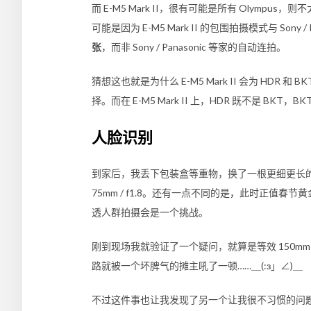
而
E-M5 Mark II
，很有可能是所有 Olympus，则
可能是因为
E-M5 Mark II
的包围拍摄模式与 Sony / 
张
，而非 Sony / Panasonic 等家的自动连拍。
猜想这也就是为什么
E-M5 Mark II
会为 HDR 和 
择。而在
E-M5 Mark II
上，HDR 既不是 BKT，BK
人脸识别
到家后，我丢下包装盒等重物，换了一根更细更长
75mm / f1.8
。还有一点不同的是，此时正值春节黄金
透人群拍摄会是一个挑战。
刚到现场我就验证了一个疑问，就算是等效 150mm
路就被一个坏脾气的摊主吼了一顿……＿(:з」∠)＿
不过这件事也让我发现了另一个让我很不习惯的问