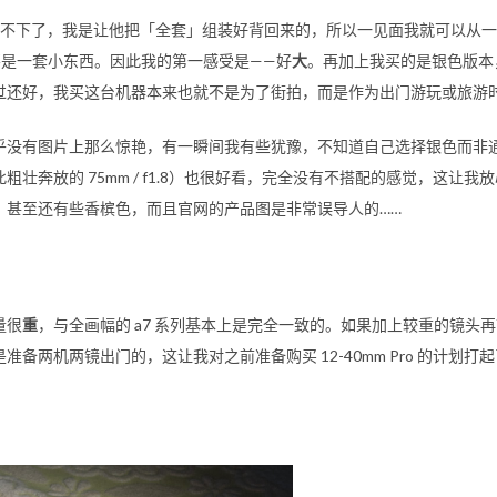
子放不下了，我是让他把「全套」组装好背回来的，所以一见面我就可以从
是一套小东西。因此我的第一感受是——好
大
。再加上我买的是银色版本
过还好，我买这台机器本来也就不是为了街拍，而是作为出门游玩或旅游
乎没有图片上那么惊艳，有一瞬间我有些犹豫，不知道自己选择银色而非
此粗壮奔放的
75mm / f1.8
）也很好看，完全没有不搭配的感觉，这让我放
，甚至还有些香槟色，而且官网的产品图是非常误导人的……
量很
重
，与全画幅的
a7
系列基本上是完全一致的。如果加上较重的镜头再
是准备两机两镜出门的，这让我对之前准备购买
12-40mm Pro
的计划打起