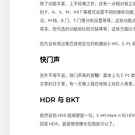
除了功能丰富、上手较难之外，还有一点相对我之前惯用的 
的 P、A、S、M、ART 等模式设置不同的拨
况、M 档、B 门、T 门等分别设置等等；这些功
常多，但可选的功能却比较欠缺等等；这些方面比不上 Sony
因为没有用过奥巴其他定位的机器如
E-M1
、
E-PL
快门声
另外不得不说，快门声真的很
轻
！基本上与
E-P5
类
文章的日子里，有一天晚上我在地铁上站在人堆里，
HDR 与 BKT
既然说到 HDR 就顺便提一句，
E-M5 Mark II
的 HDR
回家 HDR，直接使用曝光包围就可以了。