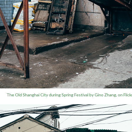
The Old Shanghai City during Spring Festival by Gino Zhang, on Flick