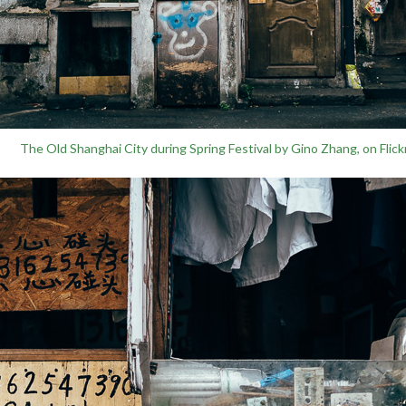
The Old Shanghai City during Spring Festival by Gino Zhang, on Flick