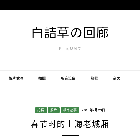
白詰草の回廊
世事的避风港
相片故事
拍照
听音设备
编程
杂文
拍照
照片
相片故事
2015年2月23日
春节时的上海老城厢