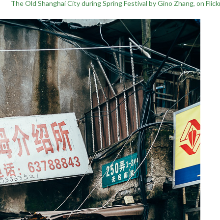
The Old Shanghai City during Spring Festival by Gino Zhang, on Flick