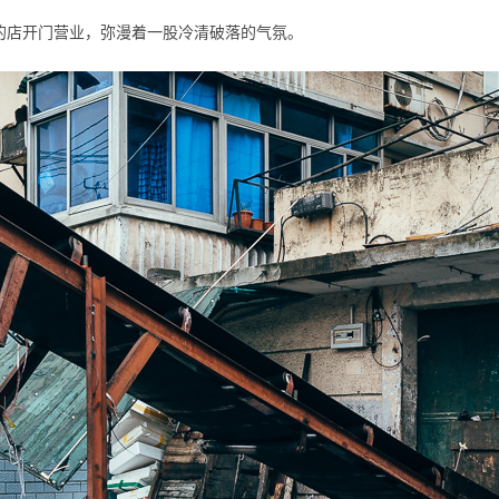
的店开门营业，弥漫着一股冷清破落的气氛。