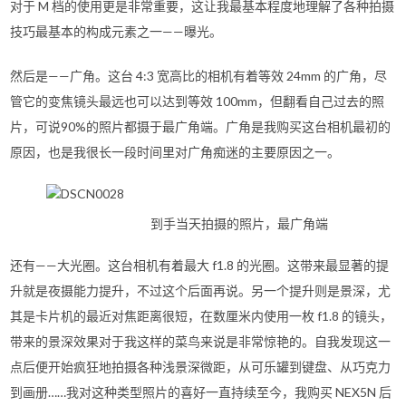
对于 M 档的使用更是非常重要，这让我最基本程度地理解了各种拍摄
技巧最基本的构成元素之一——曝光。
然后是——广角。这台 4:3 宽高比的相机有着等效 24mm 的广角，尽
管它的变焦镜头最远也可以达到等效 100mm，但翻看自己过去的照
片，可说90%的照片都摄于最广角端。广角是我购买这台相机最初的
原因，也是我很长一段时间里对广角痴迷的主要原因之一。
到手当天拍摄的照片，最广角端
还有——大光圈。这台相机有着最大 f1.8 的光圈。这带来最显著的提
升就是夜摄能力提升，不过这个后面再说。另一个提升则是景深，尤
其是卡片机的最近对焦距离很短，在数厘米内使用一枚 f1.8 的镜头，
带来的景深效果对于我这样的菜鸟来说是非常惊艳的。自我发现这一
点后便开始疯狂地拍摄各种浅景深微距，从可乐罐到键盘、从巧克力
到画册……我对这种类型照片的喜好一直持续至今，我购买 NEX5N 后