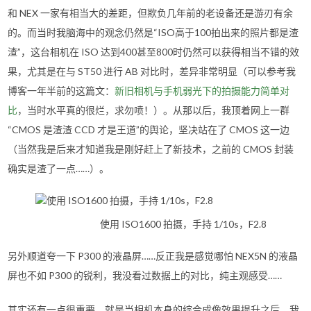
和 NEX 一家有相当大的差距，但欺负几年前的老设备还是游刃有余
的。而当时我脑海中的观念仍然是“ISO高于100拍出来的照片都是渣
渣”，这台相机在 ISO 达到400甚至800时仍然可以获得相当不错的效
果，尤其是在与 ST50 进行 AB 对比时，差异非常明显（可以参考我
博客一年半前的这篇文：
新旧相机与手机弱光下的拍摄能力简单对
比
，当时水平真的很烂，求勿喷！）。从那以后，我顶着网上一群
“CMOS 是渣渣 CCD 才是王道”的舆论，坚决站在了 CMOS 这一边
（当然我是后来才知道我是刚好赶上了新技术，之前的 CMOS 封装
确实是渣了一点……）。
使用 ISO1600 拍摄，手持 1/10s，F2.8
另外顺道夸一下 P300 的液晶屏……反正我是感觉哪怕 NEX5N 的液晶
屏也不如 P300 的锐利，我没看过数据上的对比，纯主观感受……
其实还有一点很重要，就是当相机本身的综合成像效果提升之后，我