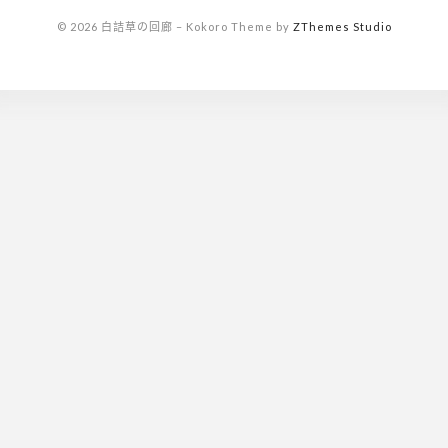
© 2026 白詰草の回廊
–
Kokoro Theme by
ZThemes Studio