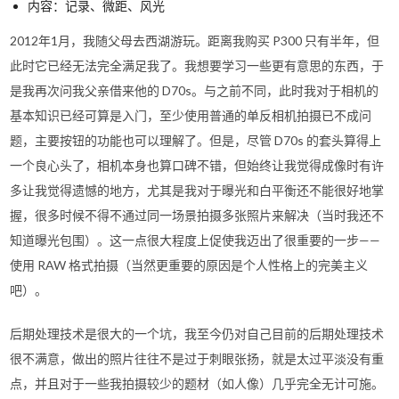
内容：记录、微距、风光
2012年1月，我随父母去西湖游玩。距离我购买 P300 只有半年，但
此时它已经无法完全满足我了。我想要学习一些更有意思的东西，于
是我再次问我父亲借来他的 D70s。与之前不同，此时我对于相机的
基本知识已经可算是入门，至少使用普通的单反相机拍摄已不成问
题，主要按钮的功能也可以理解了。但是，尽管 D70s 的套头算得上
一个良心头了，相机本身也算口碑不错，但始终让我觉得成像时有许
多让我觉得遗憾的地方，尤其是我对于曝光和白平衡还不能很好地掌
握，很多时候不得不通过同一场景拍摄多张照片来解决（当时我还不
知道曝光包围）。这一点很大程度上促使我迈出了很重要的一步——
使用 RAW 格式拍摄（当然更重要的原因是个人性格上的完美主义
吧）。
后期处理技术是很大的一个坑，我至今仍对自己目前的后期处理技术
很不满意，做出的照片往往不是过于刺眼张扬，就是太过平淡没有重
点，并且对于一些我拍摄较少的题材（如人像）几乎完全无计可施。