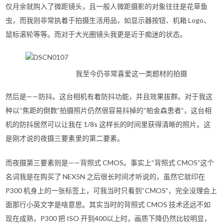
仅月余就购入了微距镜头，且一般人微距摄影的对象往往是花草鱼
虫，而我则非常执着于拍摄生活用品，如显示器按钮、机箱 Logo、
鼠标滚轮等等。而对于大光圈镜头我更是近于痴迷的状态。
我至今仍非常喜爱这一类题材的拍摄
然后是——防抖。这台相机有着防抖功能，并且效果拔群。对于我这
种以“焦距的倒数”拍摄照片仍然很容易抖掉的“帕金森患者”，这台相
机的防抖居然可以让我在 1/8s 这样长的时间里获得清晰的照片。这
是刚才说的夜摄三要素里的第二要素。
而夜摄第三要素则是——背照式 CMOS。事实上“背照式 CMOS”这个
名词我是在购买了 NEX5N 之后很长时间才听说的，虽然它就印在
P300 机身上的一张标签上，可我当时只看到“CMOS”，完全没理会上
面那行小英文字是啥意思。其实当时的背照式 CMOS 技术还远不如
现在成熟，P300 把 ISO 开到400以上时，画质下降仍然比较明显，