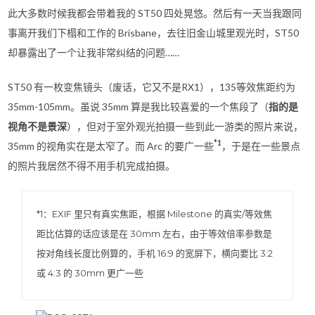
此大多数时候我都会带着我的 ST50 四处晃悠。然后有一天当我跟同
事离开我们下榻和工作的 Brisbane，去往旧金山城里观光时，ST50
却暴露出了一个让我非常纠结的问题……
ST50 有一枚变焦镜头（废话，它又不是RX1），135等效焦距约为
35mm-105mm。虽说 35mm 算是我比较喜爱的一个焦段了（
指的是
视角不是景深
），但对于室外观光拍摄一些到此一游类的照片来说，
*1
35mm 的视角实在是太窄了。而 Arc 的要广一些
，于是在一些景点
的照片我居然不得不用手机完成拍摄。
*1：EXIF 里只有真实焦距，根据 Milestone 的真实/等效焦
距比估算的话应该是在 30mm 左右，由于等效倍率参数是
按对角线长度比例算的，手机 16:9 的宽屏下，横向要比 3:2
或 4:3 的 30mm 更广一些