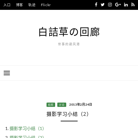
Skip
入口
博客
轨迹
Flickr
to
content
白詰草の回廊
世事的避风港
2013年2月24日
拍照
讨论
摄影学习小结（2）
摄影学习小结（1）
摄影学习小结（2）