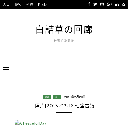
Skip
入口
博客
轨迹
Flickr
to
content
白詰草の回廊
世事的避风港
2013年2月20日
拍照
照片
[照片]2013-02-16 七宝古镇