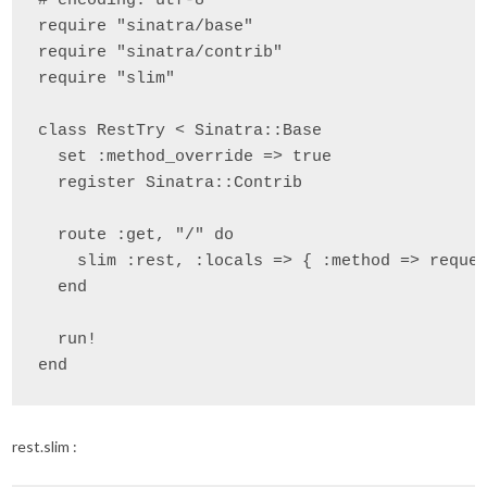
# encoding: utf-8

require "sinatra/base"

require "sinatra/contrib"

require "slim"

class RestTry < Sinatra::Base

  set :method_override => true

  register Sinatra::Contrib

  route :get, "/" do

    slim :rest, :locals => { :method => reques
  end

  run!

end
rest.slim :