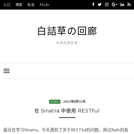
Skip
入口
博客
轨迹
Flickr
to
content
白詰草の回廊
世事的避风港
2012年8月15日
RUBY
在 Sinatra 中使用 RESTful
最近在学习Sinatra。今天遇到了关于RESTful的问题，用过Rails的各