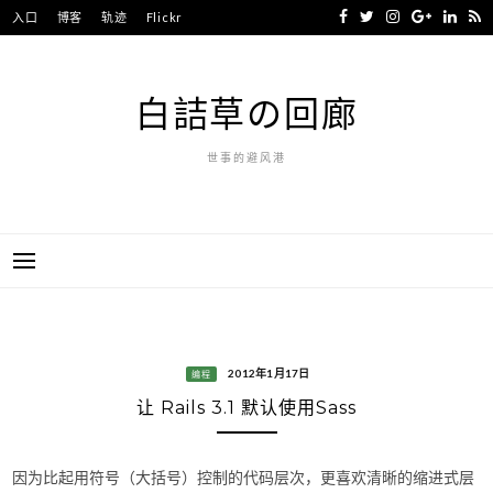
Skip
入口
博客
轨迹
Flickr
to
content
白詰草の回廊
世事的避风港
2012年1月17日
编程
让 Rails 3.1 默认使用Sass
因为比起用符号（大括号）控制的代码层次，更喜欢清晰的缩进式层