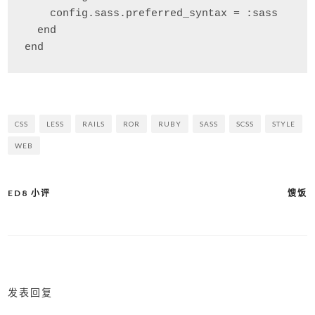
    config.sass.preferred_syntax = :sass

  end

CSS
LESS
RAILS
ROR
RUBY
SASS
SCSS
STYLE
WEB
ED8 小评
馊饭
文
章
导
航
发表回复