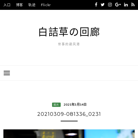
Skip
入口
博客
轨迹
Flickr
to
content
白詰草の回廊
世事的避风港
2021年3月14日
照片
20210309-081336_0231