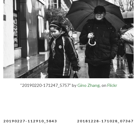
“20190220-171247_5757” by
Gino Zhang
, on
Flickr
20190227-112910_5843
20181228-171028_07367
文
章