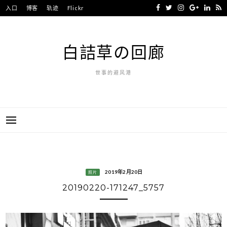
Skip
入口
博客
轨迹
Flickr
to
content
白詰草の回廊
世事的避风港
2019年2月20日
照片
20190220-171247_5757