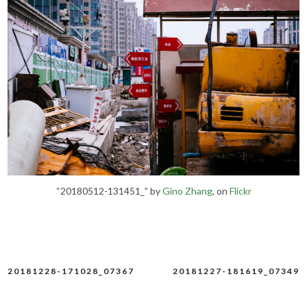
“20180512-131451_” by
Gino Zhang
, on
Flickr
20181228-171028_07367
20181227-181619_07349
文
章