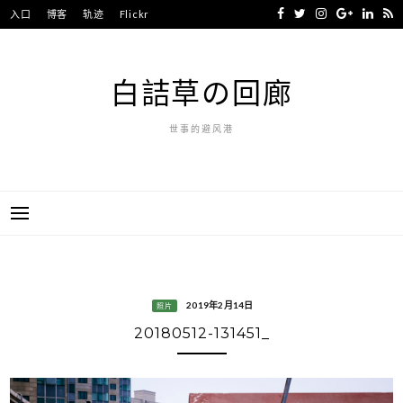
Skip
入口
博客
轨迹
Flickr
to
content
白詰草の回廊
世事的避风港
2019年2月14日
照片
20180512-131451_