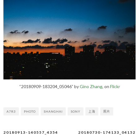
“20180909-183204_05046” by
Gino Zhang
, on
Flickr
A7R3
PHOTO
SHANGHAI
SONY
上海
照片
20180913-140557_4354
20180730-174133_04152
文