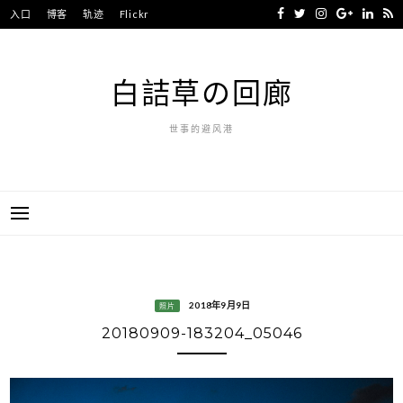
Skip
入口
博客
轨迹
Flickr
to
content
白詰草の回廊
世事的避风港
2018年9月9日
照片
20180909-183204_05046