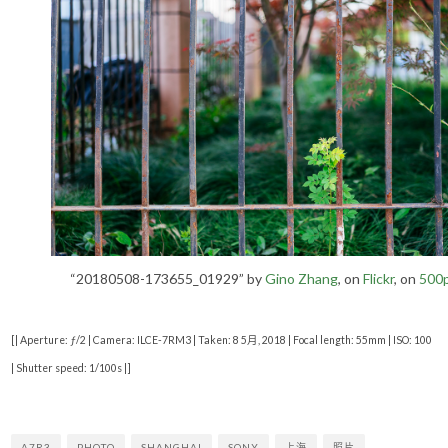
“20180508-173655_01929” by
Gino Zhang
, on
Flickr
, on
500
[| Aperture: ƒ/2 | Camera: ILCE-7RM3 | Taken: 8 5月, 2018 | Focal length: 55mm | ISO: 100
| Shutter speed: 1/100s |]
A7R3
PHOTO
SHANGHAI
SONY
上海
照片