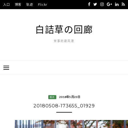
Skip
入口
博客
轨迹
Flickr
to
content
白詰草の回廊
世事的避风港
2018年5月23日
照片
20180508-173655_01929