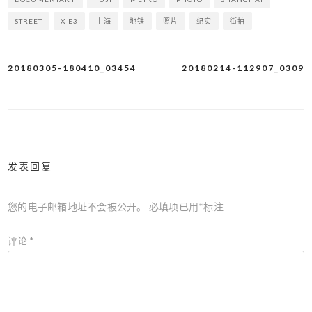
STREET
X-E3
上海
地铁
照片
纪实
街拍
20180305-180410_03454
20180214-112907_0309
文
章
导
航
发表回复
您的电子邮箱地址不会被公开。
必填项已用
*
标注
评论
*