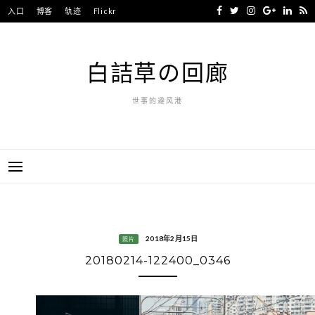
Skip
入口
博客
轨迹
Flickr
to
content
白詰草の回廊
世事的避风港
2018年2月15日
照片
20180214-122400_0346