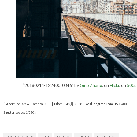
“20180214-122400_0346” by
Gino Zhang
, on
Flickr
, on
500p
[| Aperture: ƒ/5.6 | Camera: X-E3 | Taken: 14 2月, 2018 | Focal length: 50mm | ISO: 400 |
Shutter speed: 1/550s |]
DOCUMENTARY
FUJI
METRO
PHOTO
SHANGHAI