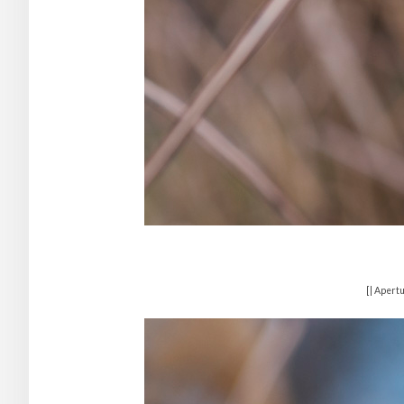
[| Apertu