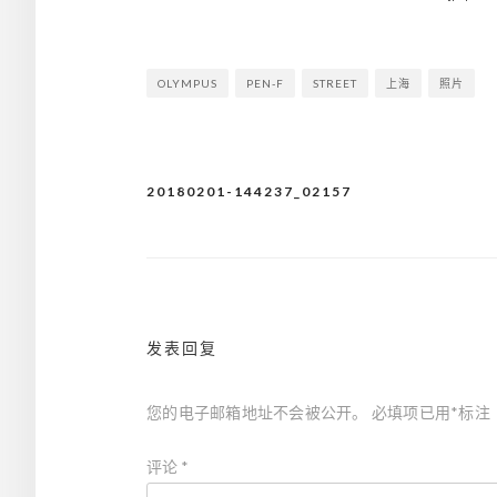
OLYMPUS
PEN-F
STREET
上海
照片
20180201-144237_02157
文
章
导
航
发表回复
您的电子邮箱地址不会被公开。
必填项已用
*
标注
评论
*