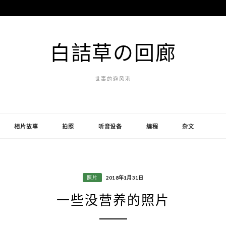
白詰草の回廊
世事的避风港
相片故事
拍照
听音设备
编程
杂文
照片
2018年1月31日
一些没营养的照片