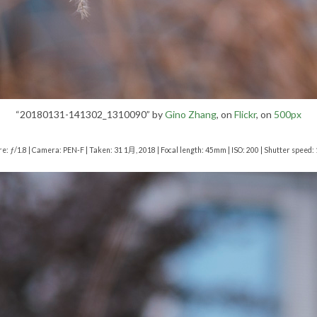
“20180131-141302_1310090” by
Gino Zhang
, on
Flickr
, on
500px
re: ƒ/1.8 | Camera: PEN-F | Taken: 31 1月, 2018 | Focal length: 45mm | ISO: 200 | Shutter speed: 