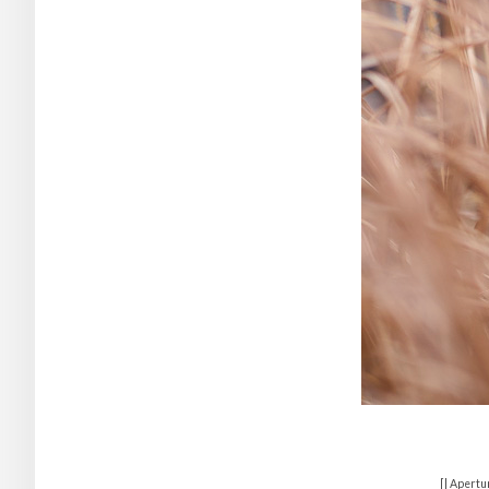
[| Apertu