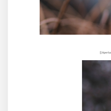
[| Apertu