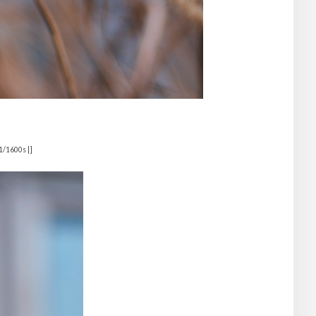
1/1600s |]