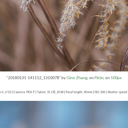
“20180131-141112_1310078” by
Gino Zhang
, on
Flickr
, on
500px
re: ƒ/3.5 | Camera: PEN-F | Taken: 31 1月, 2018 | Focal length: 45mm | ISO: 200 | Shutter speed: