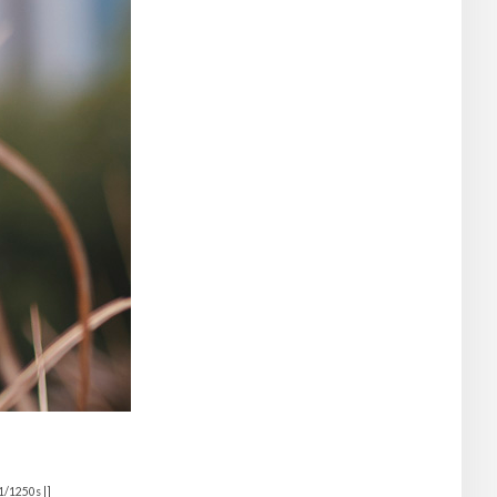
1/1250s |]