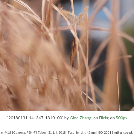
“20180131-141347_1310100” by
Gino Zhang
, on
Flickr
, on
500px
re: ƒ/1.8 | Camera: PEN-F | Taken: 31 1月, 2018 | Focal length: 45mm | ISO: 200 | Shutter speed: 