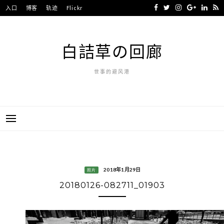
Skip
入口
博客
轨迹
Flickr
to
content
白詰草の回廊
世事的避风港
2018年1月29日
照片
20180126-082711_01903