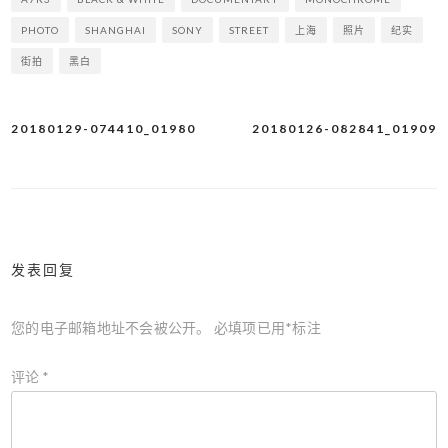
PHOTO
SHANGHAI
SONY
STREET
上海
照片
纪实
街拍
黑白
20180129-074410_01980
20180126-082841_01909
文
章
导
航
发表回复
您的电子邮箱地址不会被公开。
必填项已用
*
标注
评论
*