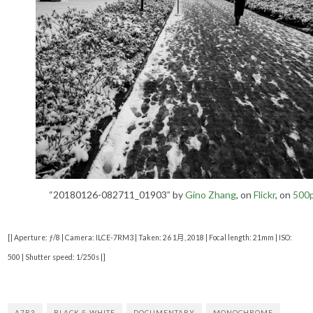
“20180126-082711_01903” by
Gino Zhang
, on
Flickr
, on
500
[| Aperture: ƒ/8 | Camera: ILCE-7RM3 | Taken: 26 1月, 2018 | Focal length: 21mm | ISO:
500 | Shutter speed: 1/250s |]
A7R3
BLACK & WHITE
DOCUMENTARY
MONOCHROME