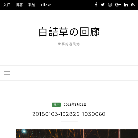
Skip
入口
博客
轨迹
Flickr
to
content
白詰草の回廊
世事的避风港
2018年1月21日
照片
20180103-192826_1030060