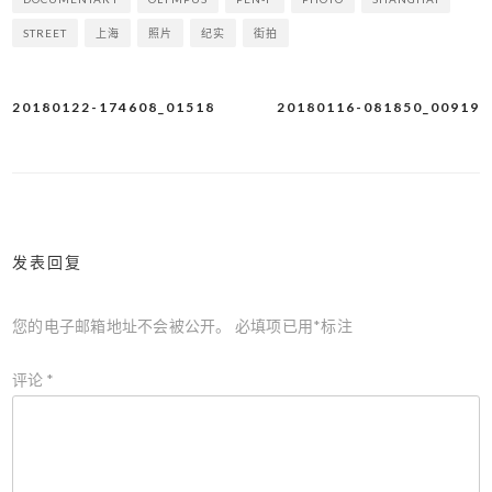
STREET
上海
照片
纪实
街拍
20180122-174608_01518
20180116-081850_00919
文
章
导
航
发表回复
您的电子邮箱地址不会被公开。
必填项已用
*
标注
评论
*