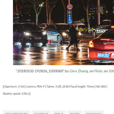
“20180103-192826_1030060” by
Gino Zhang
, on
Flickr
, on
50
[| Aperture: ƒ/1.8 | Camera: PEN-F | Taken: 3 1月, 2018 | Focal length: 75mm | ISO: 800 |
Shutter speed: 1/50s |]
DOCUMENTARY
OLYMPUS
PEN-F
PHOTO
SHANGHAI