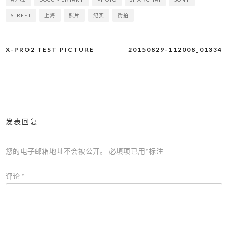
STREET
上海
照片
纪实
街拍
X-PRO2 TEST PICTURE
20150829-112008_01334
文
章
导
航
发表回复
您的电子邮箱地址不会被公开。
必填项已用
*
标注
评论
*