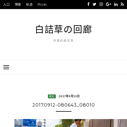
Skip
入口
博客
轨迹
Flickr
to
content
白詰草の回廊
世事的避风港
2017年9月13日
照片
20170912-080643_08010