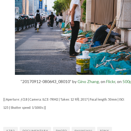
“20170912-080643_08010” by
Gino Zhang
, on
Flickr
, on
500
[| Aperture: ƒ/2.8 | Camera: ILCE-7RM2 | Taken: 12 9月, 2017 | Focal length: 50mm | ISO:
125 | Shutter speed: 1/1000s |]
A7R2
DOCUMENTARY
PHOTO
SHANGHAI
SONY