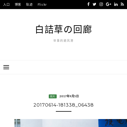
Skip
入口
博客
轨迹
Flickr
to
content
白詰草の回廊
世事的避风港
2017年9月5日
照片
20170614-181338_06438