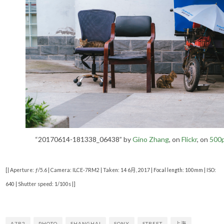
“20170614-181338_06438” by
Gino Zhang
, on
Flickr
, on
500
[| Aperture: ƒ/5.6 | Camera: ILCE-7RM2 | Taken: 14 6月, 2017 | Focal length: 100mm | ISO:
640 | Shutter speed: 1/100s |]
A7R2
PHOTO
SHANGHAI
SONY
STREET
上海