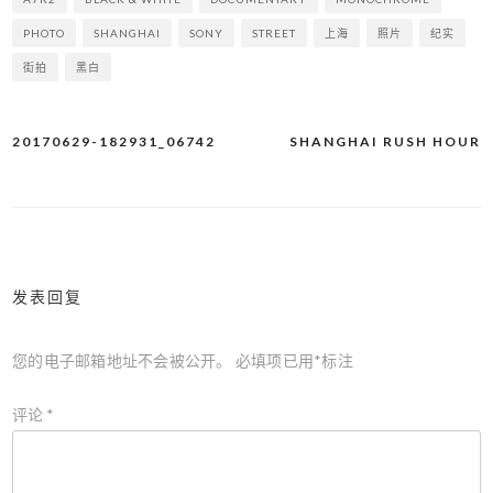
PHOTO
SHANGHAI
SONY
STREET
上海
照片
纪实
街拍
黑白
20170629-182931_06742
SHANGHAI RUSH HOUR
文
章
导
航
发表回复
您的电子邮箱地址不会被公开。
必填项已用
*
标注
评论
*