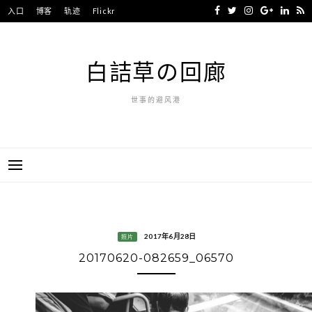
Skip
入口
博客
轨迹
Flickr
to
content
白詰草の回廊
世事的避风港
2017年6月28日
照片
20170620-082659_06570