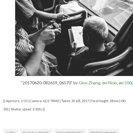
“20170620-082659_06570” by
Gino Zhang
, on
Flickr
, on
500
[| Aperture: ƒ/3.5 | Camera: ILCE-7RM2 | Taken: 20 6月, 2017 | Focal length: 28mm | ISO:
100 | Shutter speed: 1/100s |]
A7R2
BLACK & WHITE
DOCUMENTARY
MONOCHROME