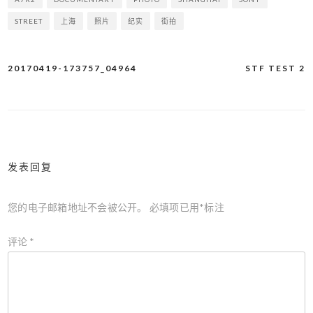
STREET
上海
照片
纪实
街拍
20170419-173757_04964
STF TEST 2
文
章
导
航
发表回复
您的电子邮箱地址不会被公开。
必填项已用
*
标注
评论
*