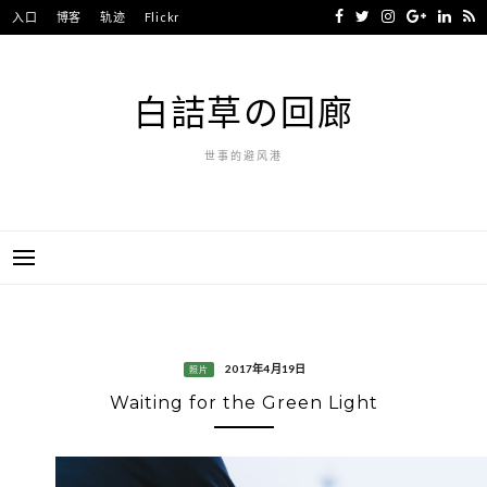
Skip
入口
博客
轨迹
Flickr
to
content
白詰草の回廊
世事的避风港
2017年4月19日
照片
Waiting for the Green Light