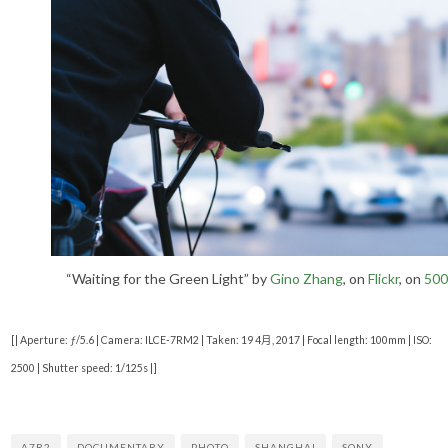
“Waiting for the Green Light” by
Gino Zhang
, on
Flickr
, on
500
[| Aperture: ƒ/5.6 | Camera: ILCE-7RM2 | Taken: 19 4月, 2017 | Focal length: 100mm | ISO:
2500 | Shutter speed: 1/125s |]
A7R2
DOCUMENTARY
PHOTO
SHANGHAI
SONY