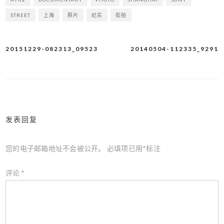
STREET
上海
照片
纪实
街拍
20151229-082313_09523
20140504-112335_9291
文
章
导
航
发表回复
您的电子邮箱地址不会被公开。
必填项已用
*
标注
评论
*