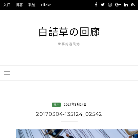
Skip
入口
博客
轨迹
Flickr
to
content
白詰草の回廊
世事的避风港
2017年3月24日
照片
20170304-135124_02542