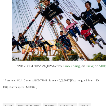
“20170304-135124_02542” by
Gino Zhang
, on
Flickr
, on
500
[| Aperture: ƒ/1.4 | Camera: ILCE-7RM2 | Taken: 4 3月, 2017 | Focal length: 85mm | ISO:
100 | Shutter speed: 1/8000s |]
A7R2
DOCUMENTARY
PHOTO
SHANGHAI
SONY