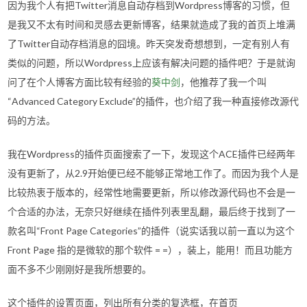
因为我个人有把Twitter消息自动存档到Wordpress博客的习惯，但
是我又不太有时间和灵感去更新博客，结果就造成了我的首页上堆满
了Twitter自动存档消息的囧境。昨天突发奇想想到，一定有别人有
类似的问题，所以Wordpress上应该有解决问题的插件吧？于是就询
问了在个人博客方面比较有经验的
葵中剑
，他推荐了我一个叫
“Advanced Category Exclude”的插件，也介绍了我一种直接修改源代
码的方法。
我在Wordpress的插件页面搜索了一下，发现这个ACE插件已经两年
没有更新了，从2.9开始便已经不能够正常地工作了。而因为我个人是
比较热衷于版本的，经常性地需要更新，所以修改源代码也不会是一
个合适的办法，无奈只好继续在插件列表里乱翻，最后终于找到了一
款名叫“Front Page Categories”的插件（说实话我以前一直以为这个
Front Page 指的是微软的那个软件 = =），装上，能用！而且功能方
面不多不少刚刚好是我所想要的。
这个插件的设置页面，列出所有分类的复选框，在首页