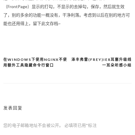
（FrontPage）显示的打勾，不显示的去掉勾，保存，然后就生效
了，别的多余的功能一概没有，干净利落。考虑到以后在别的地方可
能也还用得上，留下此文存档~
在WINDOWS下使用NGINX不使
泽丰弗雷(FREY)IE8耳塞升级线
文
用额外工具隐藏命令行窗口
一耳朵听感小结
章
导
航
发表回复
您的电子邮箱地址不会被公开。
必填项已用
*
标注