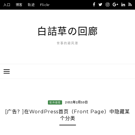
Skip
入口
博客
轨迹
Flickr
to
content
白詰草の回廊
世事的避风港
2011年2月10日
软件使用
[广告？]在WordPress首页（Front Page）中隐藏某
个分类