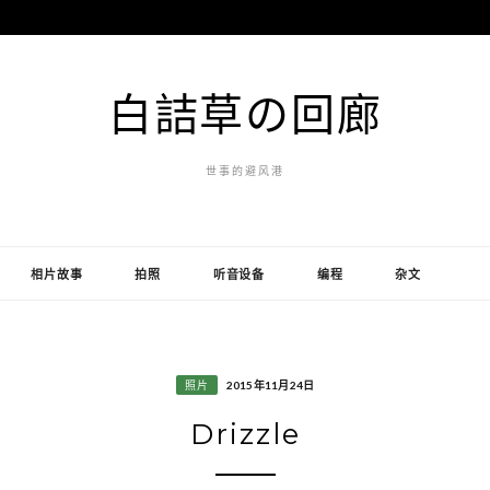
白詰草の回廊
世事的避风港
相片故事
拍照
听音设备
编程
杂文
照片
2015年11月24日
Drizzle