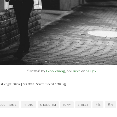
“Drizzle” by
Gino Zhang
, on
Flickr
, on
500px
al length: 50mm | ISO: 3200 | Shutter speed: 1/100s |]
NOCHROME
PHOTO
SHANGHAI
SONY
STREET
上海
照片