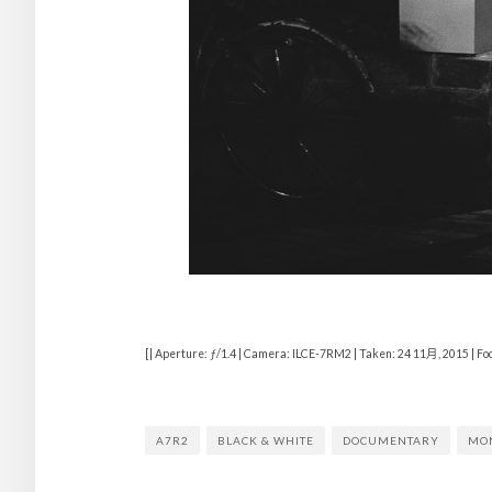
[| Aperture: ƒ/1.4 | Camera: ILCE-7RM2 | Taken: 24 11月, 2015 | Foc
A7R2
BLACK & WHITE
DOCUMENTARY
MO