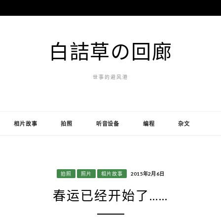
白詰草の回廊
世事的避风港
相片故事
拍照
听音设备
编程
杂文
拍照
照片
相片故事
2015年2月6日
春运已经开始了……