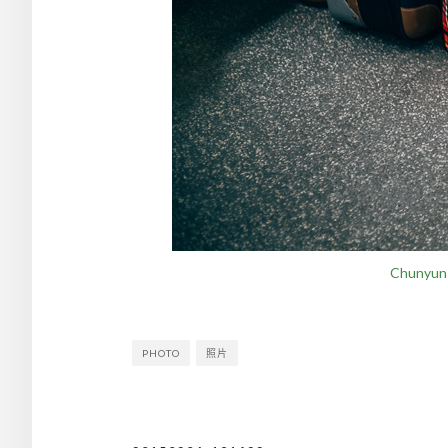
Chunyun (
PHOTO
照片