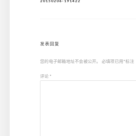
20150206-191422
文
章
导
航
发表回复
您的电子邮箱地址不会被公开。
必填项已用
*
标注
评论
*