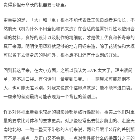
贵得多但寿命长的机器要亏哪里。
更重要的是，「大」和「重」根本不能代表做工优良或者寿命长，不
然航天飞机为什么不用全铅和钨来造？在合适的位置针对性地使用合
适的材料，良好的设计以及制作的精细度，才是做工优良和长寿命的
真正来源。明明使用塑料就足够的地方用铜来造，除了花钱快和大概
可以省下去健身房的时间外，根本想不出还有什么别的好处。
回到我这里来，在大小方面，之所以我认为 a7/R 太大了，理由很简
单，塞不进口袋。有句话叫「量变到质变。」一两厘米可能差别不
大，也可能天差地别。对我来说这个临界点就是：能不能塞进口袋。
一厘米的差别最终可能表现为一个背包的差别上。
许多对体积重量要求较高的摄影师都是旅行摄影师，事实上他们对重
量的要求比对体积的要求更高。对那些经常出去徒步爬山的、走遍天
南地北的、一跑一整天不带歇的人们来说，两公斤跟半公斤的差别那
可不是一点点。反正山又不会跑，一点对焦性能什么的换四分之三的