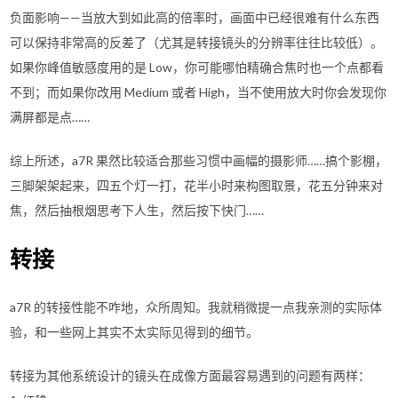
负面影响——当放大到如此高的倍率时，画面中已经很难有什么东西
可以保持非常高的反差了（尤其是转接镜头的分辨率往往比较低）。
如果你峰值敏感度用的是 Low，你可能哪怕精确合焦时也一个点都看
不到；而如果你改用 Medium 或者 High，当不使用放大时你会发现你
满屏都是点……
综上所述，a7R 果然比较适合那些习惯中画幅的摄影师……搞个影棚，
三脚架架起来，四五个灯一打，花半小时来构图取景，花五分钟来对
焦，然后抽根烟思考下人生，然后按下快门……
转接
a7R 的转接性能不咋地，众所周知。我就稍微提一点我亲测的实际体
验，和一些网上其实不太实际见得到的细节。
转接为其他系统设计的镜头在成像方面最容易遇到的问题有两样：