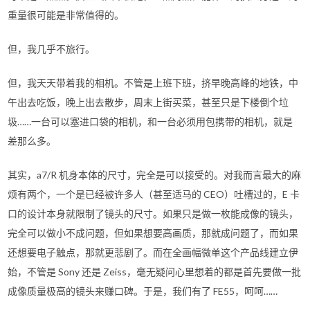
重量很可能是非常值得的。
但，我几乎不旅行。
但，我天天带着我的相机。不管是上班下班，挤早晚高峰的地铁，中
午出去吃饭，晚上出去散步，周末上街买菜，甚至只是下楼倒个垃
圾……一台可以塞进口袋的相机，和一台必须用包携带的相机，就是
差那么多。
其实，a7/R 机身本体的尺寸，完全是可以接受的。对我而言最大的麻
烦有两个，一个是已经被许多人（甚至适马的 CEO）吐槽过的，E 卡
口的设计本身就限制了镜头的尺寸。如果只是做一枚能成像的镜头，
完全可以做小不成问题，但如果想要高画质，那就成问题了，而如果
还想要电子触点，那就更悲剧了。而在全画幅微单这个产品线建立伊
始，不管是 Sony 还是 Zeiss，毫无疑问心里想着的都是首先要做一批
成像质量极高的镜头来赚口碑。于是，我们有了 FE55，呵呵……