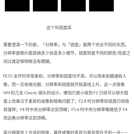
这个叫锐度高
需要澄清一下的是，「分辨率」与「锐度」是两个完全不同的东西。
分辨率是图片能容纳多少信息多少细节，锐度则是不同的颜色/亮度之
间过渡足够明晰没有模糊。
FE55 全开时非常柔和，分辨率和锐度均不高，可以用来拍摄通俗人
像，而一旦收缩光圈，分辨率和锐度就开始直线上升，这一点很像
VM 的几支 Classic 镜头的设计。哪怕只是小收到 F2 已经可以很大程
度上改善过于柔软的成像和暗角问题了；F2.8 时分辨率和锐度已经极
其强悍；F4 时中央分辨率达到顶峰；F5.6 时中央分辨率略微低于 F4
但边角分辨率达到顶峰。
高分辨率加上合适的锐度，最终成像时表现为我非常在乎的一点——