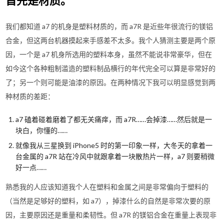
首先是材质。
我们都知道 a7 的机身是塑料材质的，而 a7R 是近些年很流行的镁铝
合金，但这两台机器摸起来手感差不太多。我个人猜测主要是两个原
因，一个是 a7 机身所选用的塑料本身，虽然不能说非常豪华，但在
如今这个各种粗制滥造的塑料制品横行的年代完全可以算是非常好的
了；另一个则可能是油漆的原因。在两种情况下我可以明显感觉到两
种材质的差距：
a7 磕着碰着磨着了都无关痛痒，而 a7R……会掉漆……然后就是一
块白，你懂的……
就像我从三星换到 iPhone5 时的第一印象一样，大冬天的拿着一
台金属的 a7R 站在冷风中就跟拿着一块散热片一样，a7 则要稍微
好一点……
熟悉我的人应该知道我个人在塑料和金属之间是非常偏向于塑料的
（当然是足够好的塑料，如 a7），掉漆什么的自然是非常次要的原
因，主要原因还是重量和柔韧性。但 a7R 的镁铝合金在重量上表现非