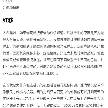
1. 红移
2. 像场扭曲
红移
大名鼎鼎，如果你玩转接相信你应该知道。红移产生的原因是因为光
线入射角太锐，通过分光滤镜后，没有按照设计照射到对应的感光元
件上，而是照射到了隔壁其他颜色的感光元件上，从而导致色彩产生
偏差。因此其实红移未必一定是偏红，只是大多数时候偏品红，但也
有偏黄或偏青等情况存在，甚至在画面不同位置产生不同的色偏，并
且也未必是平滑过渡的，可能会是复杂的形状（比如 VM15/4.5II 在
a7R 上就会表现出极其复杂的红移）。
这也就是为什么像素越高的机器越容易有红移问题，准确地说是单个
像素尺寸越小的机器，因为光线只需要更少的偏斜就可以打到隔壁的
传感器上去。a7R 对此已经做出了一些修正，在边角上感光元件会比
分光滤镜更往外偏移一点。但即便如此，3600 万像素的 a7R 的红移