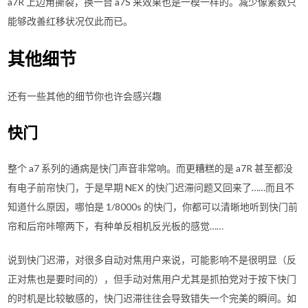
a7R 上边角撕裂，换一台 a7S 来效果也是一模一样的。减少像素数只
能够改善红移状况仅此而已。
其他细节
还有一些其他的细节你也许会感兴趣
快门
整个 a7 系列的通病是快门声音非常响。而更糟糕的是 a7R 甚至都没
有电子前帘快门，于是早期 NEX 的快门迟滞问题又回来了……而且不
知道什么原因，哪怕是 1/8000s 的快门，你都可以清晰地听到快门前
帘和后帘咔嚓两下，有种单反相机反光板的感觉……
说到快门迟滞，对很多自动对焦用户来说，可能影响不是很明显（反
正对焦也是要时间的），但手动对焦用户尤其是抓拍党对于按下快门
的时机是比较敏感的，快门迟滞往往会导致错失一个完美的瞬间。如