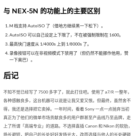
与 NEX-5N 的功能上的主要区别
M 档支持 AutoISO 了（借地方继续黑一下松下）。
AutoISO 可以自己设定上下限了，不在被强制限制在 1600。
最高快门速度从 1/4000s 上到 1/8000s 了。
录像按钮可以在非视频模式下禁用了（但仍然不能挪作他用，赞
一下奥巴）。
后记
不知不觉已经写了 7500 多字了，就此打住吧。使用了 a7/R 一整年，
各种感触良多，这台机器可以说是让我又爱又恨。但最终，虽然舍不
得，我还是选择把它卖掉。一年时间，看着 Sony 一点一点抛弃当初
真正为了他们的微单市场贡献良多的用户群甚至产品线乃至品牌，走
上了所谓「高端专业」的道路。不选择直插 Canon 和 Nikon 的软肋，
扬长避短，把自己的长处好好发扬光大，改而选择与他人的长处硬碰