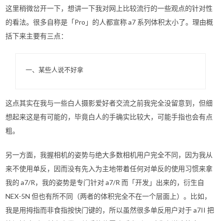
这里稍微岔开一下，想讲一下我对网上比较流行的一些观点的针对性
的看法。很多自称是「Pro」的人都宣称 a7 系列体积太小了。理由概
括下来主要有三点：
一、某些人说不好拿
这点其实在我与一些白人摄影爱好者交流之前我完全没留意到，但细
想起来这是有可能的，毕竟白人的手确实比较大，可能手指也会有点
粗。
另一方面，我握相机的姿势与绝大多数相机用户完全不同，因为我从
来不使用单反，因而没有先入为主地带着任何对单反的使用习惯来拿
我的 a7/R，我的姿势是专门针对 a7/R 而「开发」出来的，衍生自
NEX-5N 但也有所不同（两者的体积完全不在一个层面上）。比如，
我是用拇指而非食指按快门键的，所以虽然很多单反用户对于 a7II 把