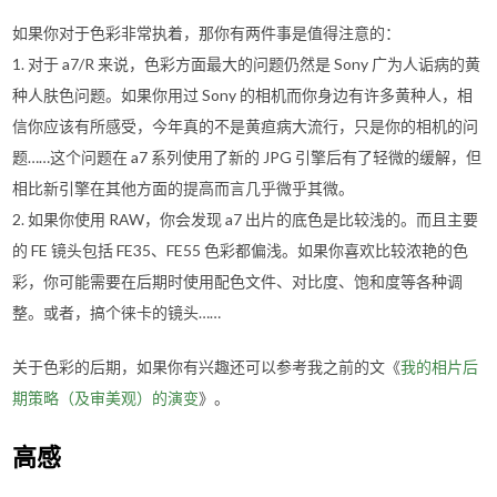
如果你对于色彩非常执着，那你有两件事是值得注意的：
1. 对于 a7/R 来说，色彩方面最大的问题仍然是 Sony 广为人诟病的黄
种人肤色问题。如果你用过 Sony 的相机而你身边有许多黄种人，相
信你应该有所感受，今年真的不是黄疸病大流行，只是你的相机的问
题……这个问题在 a7 系列使用了新的 JPG 引擎后有了轻微的缓解，但
相比新引擎在其他方面的提高而言几乎微乎其微。
2. 如果你使用 RAW，你会发现 a7 出片的底色是比较浅的。而且主要
的 FE 镜头包括 FE35、FE55 色彩都偏浅。如果你喜欢比较浓艳的色
彩，你可能需要在后期时使用配色文件、对比度、饱和度等各种调
整。或者，搞个徕卡的镜头……
关于色彩的后期，如果你有兴趣还可以参考我之前的文《
我的相片后
期策略（及审美观）的演变
》。
高感