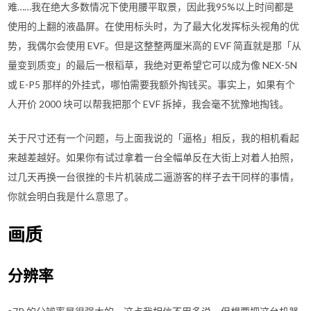
难……我在绝大多数情况下使用腰平取景，因此我95%以上时间都是
使用的上翻的液晶屏。在使用标头时，为了最大化发挥标头视角的优
势，我偶尔会使用 EVF。但是这整整两厘米高的 EVF 简直就是那「从
量变到质变」的最后一根稻草，我绝对更希望它可以成为像 NEX-5N
或 E-P5 那样的外挂式，哪怕需要我额外掏钱买。事实上，如果有个
人开价 2000 块可以帮我把那个 EVF 拆掉，我会毫不犹豫地掏钱。
关于尺寸还有一个问题，与上面我说的「逼格」相反，我的相机看起
来越差越好。如果你有试过拿着一台全幅单反在大街上对着人拍照，
过几天再换一台很挫的卡片机装成二逼游客的样子去干同样的事情，
你就会明白我是什么意思了。
画质
分辨率