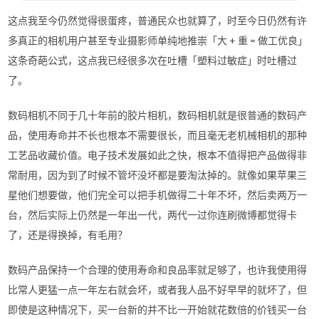
这点我至今仍然觉得很蛋疼，普通民众也就算了，时至今日仍然有许
多真正的相机用户甚至专业摄影师单纯地推崇「大 + 重 = 做工优良」
这条奇葩公式，这点我已经很多次在吐槽「塑料过敏症」时吐槽过
了。
数码相机不同于几十年前的胶片相机，数码相机就是很普通的数码产
品，使用寿命并不长也根本不需要很长，而且毫无老机械相机的那种
工艺品收藏价值。电子技术发展如此之快，根本不值得把产品做得非
常耐用，因为到了时候不管坏没坏都是要淘汰掉的。就像如果苹果三
星他们想要做，他们完全可以把手机做得二十年不坏，然后卖两万一
台，然后实际上仍然是一年出一代，两代一过你连刷微博都觉得卡
了，还是得换掉，有毛用？
数码产品保持一个合理的使用寿命和良品率就足够了，也许我使用得
比常人更猛一点一年左右就会坏，或者我人品不好早早的就坏了，但
即使是这种情况下，买一台新的并不比一开始就花数倍的价钱买一台