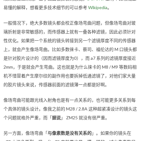
易懂的解释，想看更多技术细节的可以参考
Wikipedia
。
一般情况下，绝大多数镜头都会校正像场弯曲问题，但像场弯曲对玻
璃折射是非常敏感的，而传感器上就有一叠各种滤镜，因此必须针对
性优化。如果把一个系统的镜头转接到另一个滤镜厚度不同的传感器
上，就会产生像场弯曲。比如多数徕卡、蔡司、福伦达的 M 口镜头都
是针对胶片设计的（因而滤镜厚度为0），而 a7 系列的滤镜厚度接近
2mm，于是就会产生弯曲。这也就是为什么徕卡的 M8 / M9 等数码相
机不惜冒着产生摩尔纹的副作用也要拆掉低通滤镜了，对他们家大量
的胶片镜头来说，传感器前面的滤镜薄一点都是好啊。
像场弯曲可能跟光线入射角也是有一点关系的，也可能更多关系到每
个具体的镜头设计。像我之前的 M28 / 2.8A 这种超紧凑设计的镜头这
个问题就格外严重，而「
据说
」 ZM25 就没有很严重。
另一方面，像场弯曲「
与像素数是没有关系的
」。如果你的镜头在