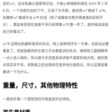
定的 a7。这台机器让我爱恨交加，于是心痒难耐的我在 2014 年 1 月
8 日，一个风雨交加的下午，又请了半天假，跑去把 a7 换成了 a7R。
如果把 a7 看成半台 a7R 的话（除了成像和对焦外两者真的区别不
大），算起来到现在我差不多已经带着 a7R 整一年了，是时候谈谈我
自己的看法了。
a7/R 这两台机器有很多的优点，网上各种测评文一大堆，也就没必要
重复了。但就我看到的文里几乎全都是讲的优点，难得有几篇稍微带
一点小毛小病的，所以我今天还是来讲讲我不满意的地方吧。我的观
点其实并不多，多数我之前也曾经在很多地方抱怨过，所以这里就着
重讲一下为什么。
重量，尺寸，其他物理特性
一拿到手第一个感受到的毕竟是其外在特性。