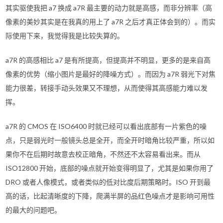
其实驱使我把 a7 换成 a7R 最主要的动力就是高感，而非分辨率（高
像素的美妙其实是在我真的用上了 a7R 之后才真正体会到的）。而实
际使用下来，我觉得我是比较失算的。
a7R 的高感相比 a7 是有所提高，但提高并不明显，更多的是来自高
像素的优势（缩小图片是最好的降噪方式）。而因为 a7R 弱光下对焦
能力很差，转接手动头效果又不理想，从而使得其高感能力难以发
挥。
a7R 的 CMOS 在 ISO6400 时就已经可以看出底部有一片紫色的噪
点，只是弱光时一般镜头总是全开，而全开时暗角比较严重，所以如
果你不在后期时故意去校正暗角，不然还不太容易看出来。而从
ISO12800 开始，底部的噪点就开始变得明显了，尤其是如果你用了
DRO 或者人像模式，或者类似的低对比度后期策略时。ISO 开到最
高的话，比起清晰度的下降，爬满半屏的品红色噪点才是影响可用性
的最大的问题吧。