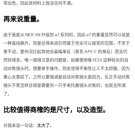
常出色，因此就材料上我没任何不满。
再来说重量。
由于我是从 NEX-5N 升级到 a7 系列的，因此 a7 的重量显然可以说是
一种直线飙升。但是总得来说仍然属于完全可以接受的范围，不至于
拿不动，更何况比起其他全画幅单反（甚至 APS-C 的单反）而言仍
然轻得多。唯一值得注意的问题是，如果使用像 FE55 这种较长的自
动对焦镜头时，想要单手操作，则会觉得平衡性让人不太舒服，因为
重心太靠前了。之所以要强调是自动对焦镜头是因为，反正手动对焦
镜头不管怎样总得是需要另一只手来托着镜头对焦的，也就无所谓
了。
比较值得商榷的是尺寸，以及造型。
对我来说一句话：
太大了
。