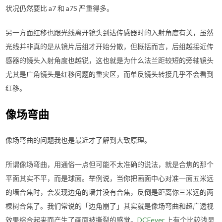
状况仍然要比 a7 和 a7S 严重得多。
另一方面红移也跟光线离开镜头到达传感器时的入射角度有关，虽然
光线并非真的是从镜片后组才开始分散，但概括而言，后组越接近传
感器的镜头入射角度也越锐，这也就是为什么法兰距较短的旁轴镜头
尤其是广角镜头是红移问题的重灾区，而单反镜头转接几乎不会看到
红移。
像场弯曲
像场弯曲的问题我也是最近才了解到大致原理。
所谓像场弯曲，用通俗一点但可能不太准确的说法，就是合焦的那个
平面其实不平，而是球面。举例说，当你把画面中心对准一面五米远
的墙合焦时，会发现边角的墙并没有合焦，反倒是距离你三米远的两
棵树合焦了。我们常说的「边角崩了」其实就是像场弯曲和超广透视
效果综合起来而产生了画面被撕裂的感觉。
DCFever
上有个比较浅显