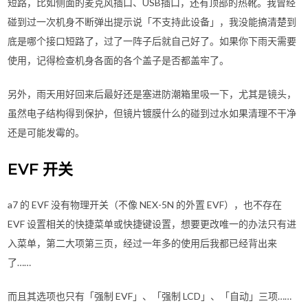
短路，比如侧面的麦克风插口、USB插口，还有顶部的热靴。我曾经
碰到过一次机身不断弹出提示说「不支持此设备」，我没能搞清楚到
底是哪个接口短路了，过了一阵子后就自己好了。如果你下雨天需要
使用，记得检查机身各面的各个盖子是否都盖牢了。
另外，雨天用好回来后最好还是塞进防潮箱里吸一下，尤其是镜头，
虽然电子结构得到保护，但镜片镀膜什么的碰到过水如果清理不干净
还是可能发霉的。
EVF 开关
a7 的 EVF 没有物理开关（不像 NEX-5N 的外置 EVF），也不存在
EVF 设置相关的快捷菜单或快捷键设置，想要更改唯一的办法只有进
入菜单，第二大项第三页，经过一年多的使用后我都已经背出来
了……
而且其选项也只有「强制 EVF」、「强制 LCD」、「自动」三项……