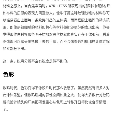
材料之感上。当合焦准确时，a7R + FE55 所表现出的那种对细腻材质
如布料的质感的表现力简直惊人。像牛仔裤这种纹理较粗的材料你可
以轻易看出上面每一条纹路凹凸的立体感，而再搭配上强悍的动态范
围，即使是较细腻的材料如棉布等材料都能够很好的表现出来，你会
觉得那件白衬衫那条呢子裙那双黑丝袜就像真实存在于你眼前，看着
图像都可以感受出抚摸上去的手感，而不会像普通相机那样让你连棉
和丝都分不出。
这一点，脱离分辨率空有锐度是做不到的。
色彩
数码时代，色彩变得不像胶片时代那么敏感了。虽然仍然有很多人对
此津津乐道，但数码后期的弹性空间如此之大，使得大多数针对数码
相机设计镜头的厂商把研发重心从色彩上转移开显得比较合乎情理
了。