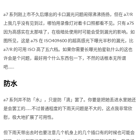
a7 系列刚上市不久后爆出的卡口漏光问题闹得沸沸扬扬，但在 a7/R
上我几乎没有见到过，哪怕用录像灯对着卡口照都看不见。只有 a7S
因为高感实在太那啥了，在极暗处使用时可能会受到漏光的影响。如
图所见，这是 a7S 在 ISO409600 的超高感光下曝光半秒的漏光，比
a7/R 的可用 ISO 高了五六档。如果你需要长曝光拍星轨什么的这也
许会是个问题，最好用个什么东西包一下，不然的话根本无所谓
吧……
防水
a7 系列并不防「水」，只是防「滴」罢了。你要是把她丢进水里她还
是会罢工的……不过普通程度的下雨天问题是不大的，这点我非常欣
慰，极大地扩展了可用性。
但下雨天带出去时也要注意几个机身上的几个插口有的时候也可能会