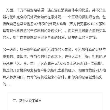
一方面，千万不要忽略装逼一族在潜在消费群体中的比重，并不只是
器材党和完全的门外汉会如此在意外观，一个正经的摄影师也会，包
括我自己也常常抱怨 a7 系列的外观太难看（因为我更喜欢 NEX 那种
具有现代科技感的干练犀利的外观设计）。而只要是可能会掏钱买单
的人，对厂商来说就是不得不考虑的对象，除非你真的不差钱。
另一方面，对于那些真的靠相机赚钱的人来说，相机够帅真的是非常
重要的。要知道，在当今的社会观念下，许多大众对「好」相机的理
解就是「大、黑、重」，这点我在 a7 发布会上就有遇到一位前辈吐
槽过他开影楼的朋友被客户抱怨相机太差的经历。如果你靠给别人拍
照来养家糊口，而你的相机看起来不够帅，那你真的是会蒙受损失
的……
三、某些人说不够牢