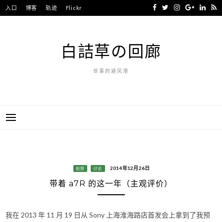
Skip
入口
博客
轨迹
Flickr
to
content
白詰草の回廊
世事的避风港
2014年12月26日
拍照
讨论
带着 a7R 的这一年（主观评价）
我在 2013 年 11 月 19 日从 Sony 上海淮海路店首发会上拿到了我预